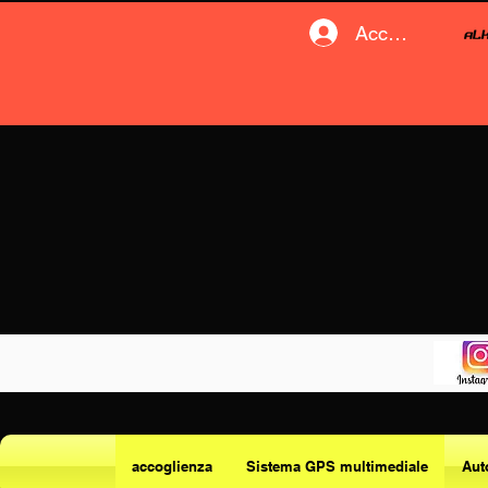
Accedi
accoglienza
Sistema GPS multimediale
Aut