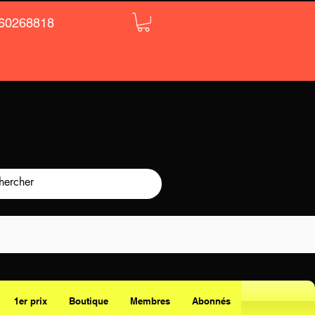
60268818
1er prix
Boutique
Membres
Abonnés