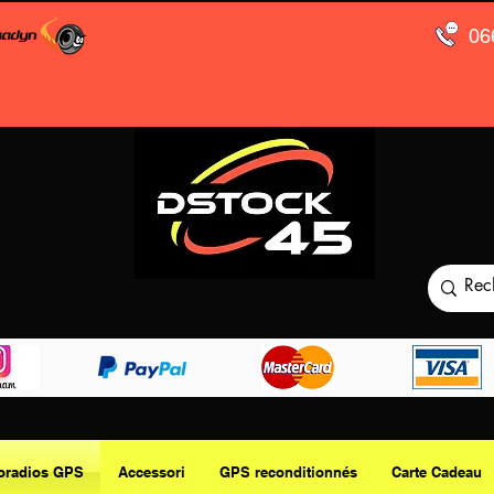
06
oradios GPS
Accessori
GPS reconditionnés
Carte Cadeau