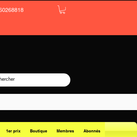
60268818
1er prix
Boutique
Membres
Abonnés