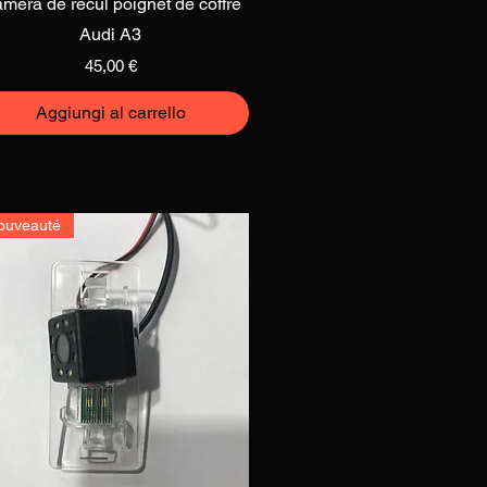
mera de recul poignet de coffre
Audi A3
Prezzo
45,00 €
Aggiungi al carrello
ouveauté