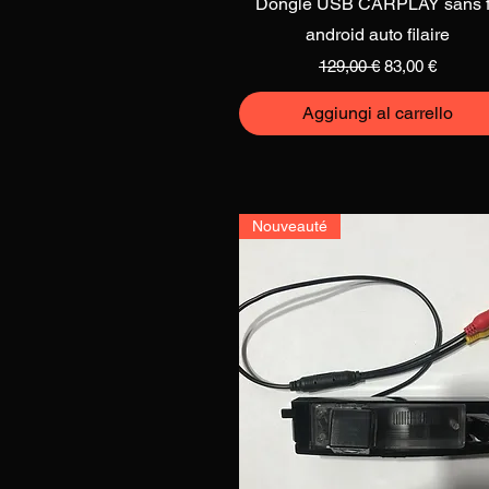
Dongle USB CARPLAY sans f
android auto filaire
Prezzo regolare
Prezzo sconta
129,00 €
83,00 €
Aggiungi al carrello
Nouveauté