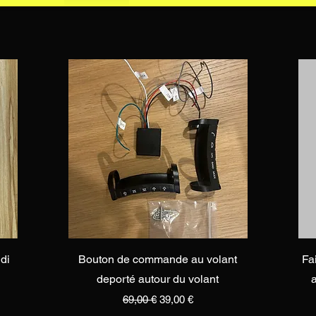
Vista rapida
di
Bouton de commande au volant
Fa
deporté autour du volant
Prezzo regolare
Prezzo scontato
69,00 €
39,00 €