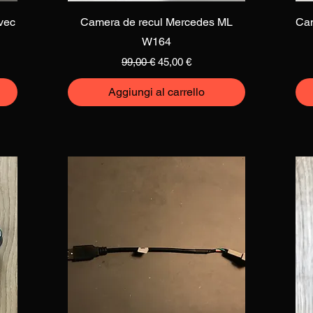
Vista rapida
vec
Camera de recul Mercedes ML
Cam
W164
o
Prezzo regolare
Prezzo scontato
99,00 €
45,00 €
Aggiungi al carrello