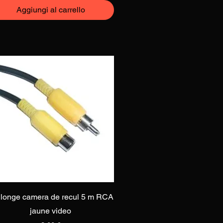
Aggiungi al carrello
Vista rapida
longe camera de recul 5 m RCA
jaune video