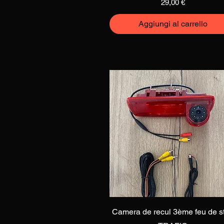
Prezzo
29,00 €
Aggiungi al carrello
Vista rapida
Camera de recul 3ème feu de s