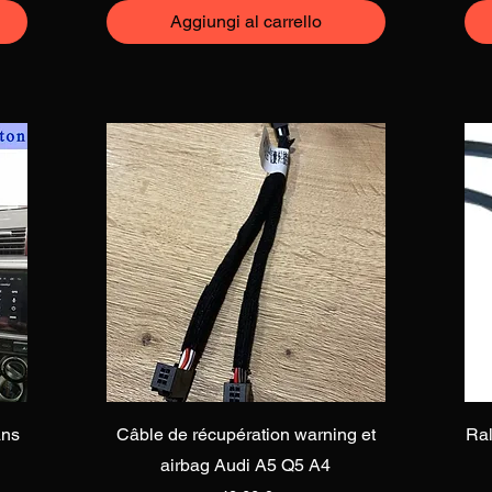
Aggiungi al carrello
Vista rapida
ans
Câble de récupération warning et
Ral
airbag Audi A5 Q5 A4