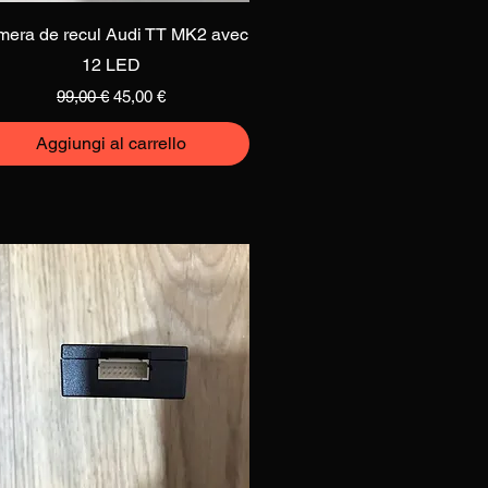
Vista rapida
era de recul Audi TT MK2 avec
12 LED
Prezzo regolare
Prezzo scontato
99,00 €
45,00 €
Aggiungi al carrello