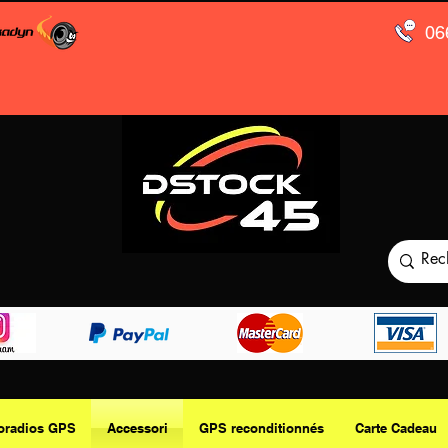
06
oradios GPS
Accessori
GPS reconditionnés
Carte Cadeau