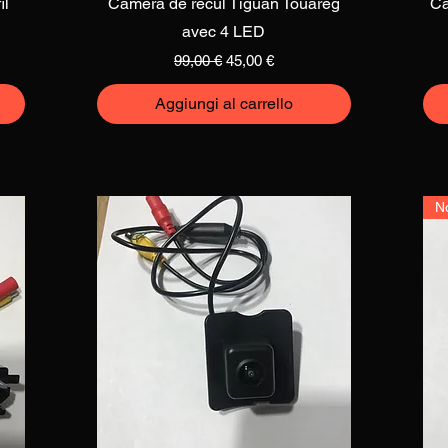
il
Camera de recul Tiguan Touareg
Ca
avec 4 LED
to
Prezzo regolare
Prezzo scontato
99,00 €
45,00 €
Aggiungi al carrello
N