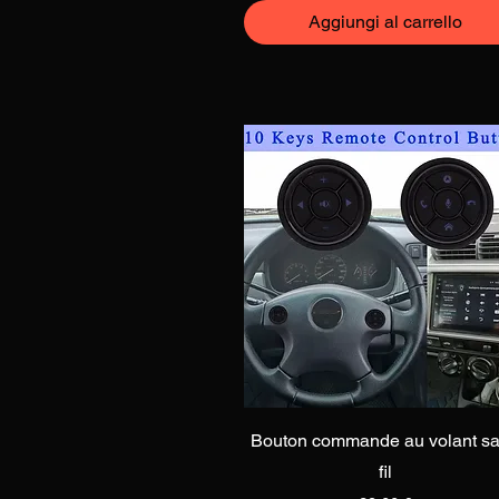
Aggiungi al carrello
Vista rapida
Bouton commande au volant s
fil