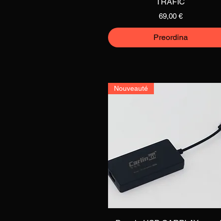
TRAFIC
Prezzo
69,00 €
Preordina
Nouveauté
Vista rapida