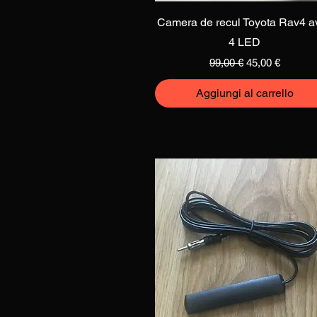
Vista rapida
Camera de recul Toyota Rav4 a
4 LED
Prezzo regolare
Prezzo scontat
99,00 €
45,00 €
Aggiungi al carrello