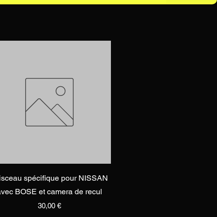
Vista rapida
isceau spécifique pour NISSAN
avec BOSE et camera de recul
Prezzo
30,00 €