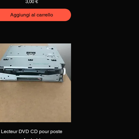
Prezzo
3,00 €
Aggiungi al carrello
Vista rapida
Lecteur DVD CD pour poste