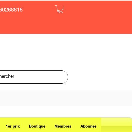
60268818
1er prix
Boutique
Membres
Abonnés