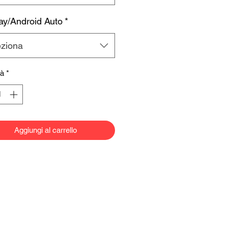
ay/Android Auto
*
eziona
tà
*
Aggiungi al carrello