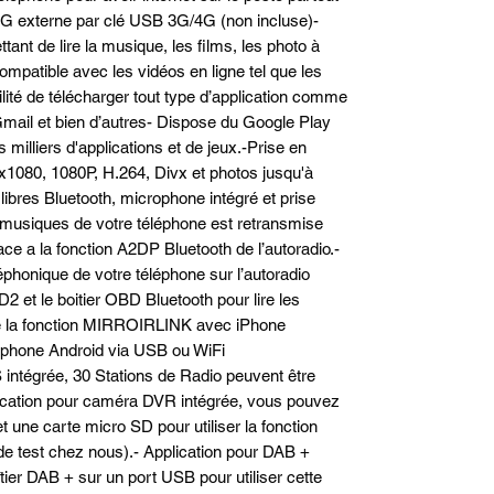
/4G externe par clé USB 3G/4G (non incluse)-
ant de lire la musique, les films, les photo à
ompatible avec les vidéos en ligne tel que les
bilité de télécharger tout type d’application comme
Gmail et bien d’autres- Dispose du Google Play
milliers d'applications et de jeux.-Prise en
1080, 1080P, H.264, Divx et photos jusqu'à
ibres Bluetooth, microphone intégré et prise
s musiques de votre téléphone est retransmise
ace a la fonction A2DP Bluetooth de l’autoradio.-
léphonique de votre téléphone sur l’autoradio
2 et le boitier OBD Bluetooth pour lire les
de la fonction MIRROIRLINK avec iPhone
phone Android via USB ou WiFi
 intégrée, 30 Stations de Radio peuvent être
cation pour caméra DVR intégrée, vous pouvez
ne carte micro SD pour utiliser la fonction
de test chez nous).- Application pour DAB +
oîtier DAB + sur un port USB pour utiliser cette