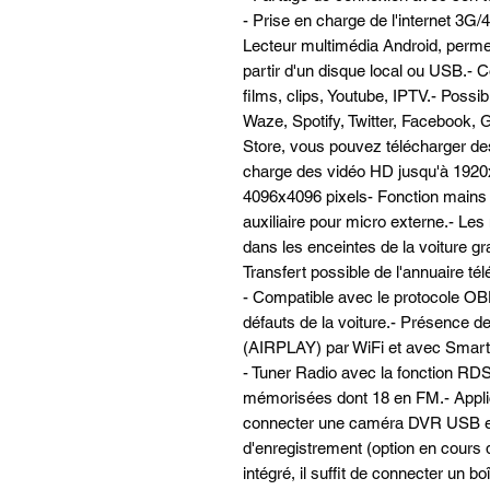
- Prise en charge de l'internet 3G
Lecteur multimédia Android, permett
partir d'un disque local ou USB.- C
films, clips, Youtube, IPTV.- Possi
Waze, Spotify, Twitter, Facebook, 
Store, vous pouvez télécharger des 
charge des vidéo HD jusqu'à 1920x
4096x4096 pixels- Fonction mains l
auxiliaire pour micro externe.- Le
dans les enceintes de la voiture gr
Transfert possible de l'annuaire té
- Compatible avec le protocole OBD
défauts de la voiture.- Présence 
(AIRPLAY) par WiFi et avec Smart
- Tuner Radio avec la fonction RDS
mémorisées dont 18 en FM.- Appli
connecter une caméra DVR USB et u
d'enregistrement (option en cours 
intégré, il suffit de connecter un b