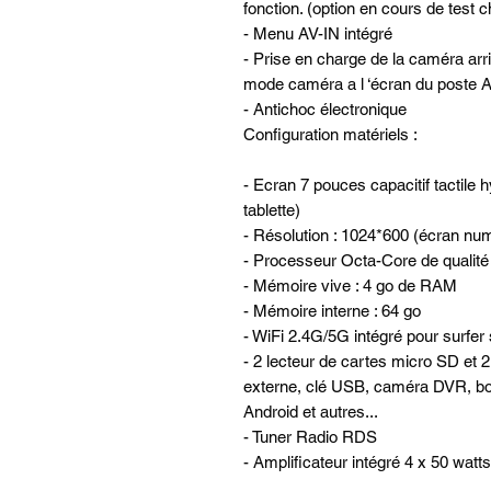
fonction. (option en cours de test 
- Menu AV-IN intégré
- Prise en charge de la caméra ar
mode caméra a l ‘écran du post
- Antichoc électronique
Configuration matériels :
- Ecran 7 pouces capacitif tactile 
tablette)
- Résolution : 1024*600 (écran nu
- Processeur Octa-Core de quali
- Mémoire vive : 4 go de RAM
- Mémoire interne : 64 go
- WiFi 2.4G/5G intégré pour surfer 
- 2 lecteur de cartes micro SD et 
externe, clé USB, caméra DVR, b
Android et autres...
- Tuner Radio RDS
- Amplificateur intégré 4 x 50 watts