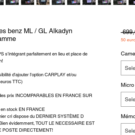
es benz ML / GL Alkadyn
 699,
gamme
50 eur
Camer
 s'intégrant parfaitement en lieu et place de
n!
Sel
bilité d'ajouter l'option CARPLAY et/ou
 euros TTC)
Micro
uer des prix INCOMPARABLES EN FRANCE SUR
Sel
nt en stock EN FRANCE
Mémoi
rnier cri dispose du DERNIER SYSTÈME D
Bien évidemment, TOUT LE NECESSAIRE EST
 POSTE DIRECTEMENT!
Sel