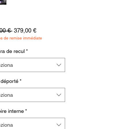
Prezzo
Prezzo
00 € 
379,00 €
os de remise immédiate
regolare
scontato
a de recul
*
eziona
 déporté
*
eziona
re interne
*
eziona