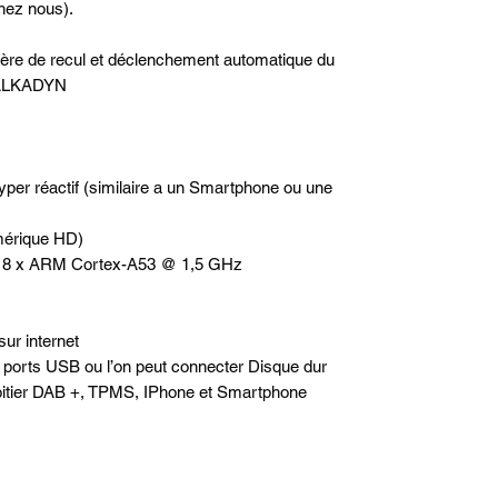
chez nous).
rière de recul et déclenchement automatique du
e ALKADYN
hyper réactif (similaire a un Smartphone ou une
mérique HD)
té 8 x ARM Cortex-A53 @ 1,5 GHz
sur internet
2 ports USB ou l’on peut connecter Disque dur
oitier DAB +, TPMS, IPhone et Smartphone