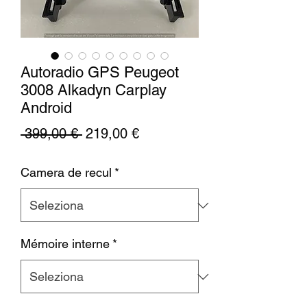
Autoradio GPS Peugeot
3008 Alkadyn Carplay
Android
Prezzo
Prezzo
 399,00 € 
219,00 €
regolare
scontato
Camera de recul
*
Mémoire interne
*