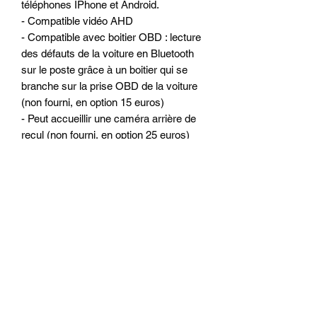
téléphones IPhone et Android.
- Compatible vidéo AHD
- Compatible avec boitier OBD : lecture
des défauts de la voiture en Bluetooth
sur le poste grâce à un boitier qui se
branche sur la prise OBD de la voiture
(non fourni, en option 15 euros)
- Peut accueillir une caméra arrière de
recul (non fourni, en option 25 euros)
- Peut accueillir une caméra avant type
DASHCAM
Les autoradios sont testés à l'usine et
par nos soins avant chaque envoi.
OPTIONS POSSIBLE GAMME
DISCOUNT :
- Caméra de recul arrière : 35 euros
- Système sans fil pour la caméra : 20
euros