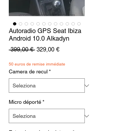
Autoradio GPS Seat Ibiza
Android 10.0 Alkadyn
Prezzo
Prezzo
 399,00 € 
329,00 €
regolare
scontato
50 euros de remise immédiate
Camera de recul
*
Micro déporté
*