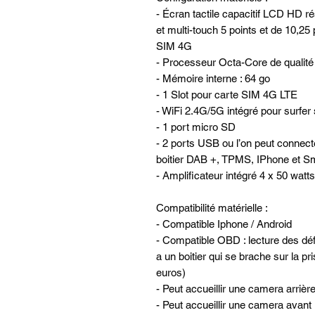
- Écran tactile capacitif LCD HD ré
et multi-touch 5 points et de 10,25 
SIM 4G
- Processeur Octa-Core de qualit
- Mémoire interne : 64 go
- 1 Slot pour carte SIM 4G LTE
- WiFi 2.4G/5G intégré pour surfer 
- 1 port micro SD
- 2 ports USB ou l’on peut connec
boitier DAB +, TPMS, IPhone et Sm
- Amplificateur intégré 4 x 50 watts
Compatibilité matérielle :
- Compatible Iphone / Android
- Compatible OBD : lecture des défa
a un boitier qui se brache sur la pr
euros)
- Peut accueillir une camera arrièr
- Peut accueillir une camera avan