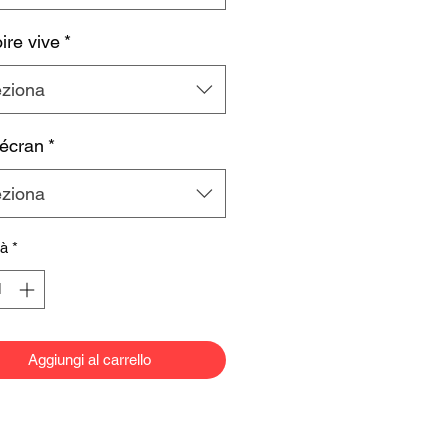
re vive
*
eziona
 écran
*
eziona
tà
*
Aggiungi al carrello