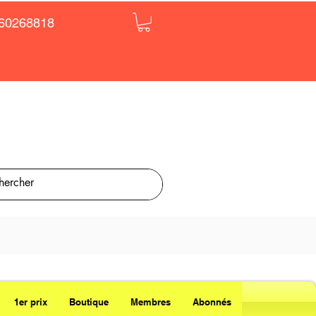
60268818
1er prix
Boutique
Membres
Abonnés