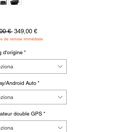
Prezzo
Prezzo
00 € 
349,00 €
os de remise immédiate
regolare
scontato
 d'origine
*
eziona
ay/Android Auto
*
eziona
ateur double GPS
*
eziona