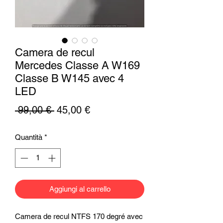
Camera de recul
Mercedes Classe A W169
Classe B W145 avec 4
LED
Prezzo
Prezzo
 99,00 € 
45,00 €
regolare
scontato
Quantità
*
Aggiungi al carrello
Camera de recul NTFS 170 degré avec