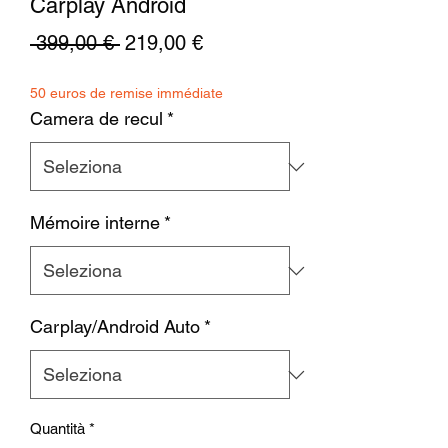
Carplay Android
Prezzo
Prezzo
 399,00 € 
219,00 €
regolare
scontato
50 euros de remise immédiate
Camera de recul
*
Mémoire interne
*
Carplay/Android Auto
*
Quantità
*