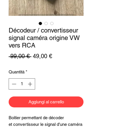
Décodeur / convertisseur
signal caméra origine VW
vers RCA
Prezzo
Prezzo
 99,00 € 
49,00 €
regolare
scontato
Quantità
*
Aggiungi al carrello
Boitier permettant de décoder
et convertisseur le signal d'une caméra