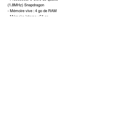
(1.8MHz) Snapdragon
- Mémoire vive : 4 go de RAM
- Mémoire interne : 64 go
- WiFi 2.4G/5G intégré pour surfer sur
internet
- 1 port Sd
- 1 Port carte SIM
- 2 ports USB ou l’on peut connecter
Disque dur externe, clé USB, caméra
DVR, boitier DAB +, TPMS, IPhone et
Smartphone Android et autres...
- Amplificateur intégré 4 x 50 watts
OPTIONS POSSIBLE :
- Adaptateur double antenne GPS :
permet de récuperer et de connecter
l'antenne GPS d'origine sur l'unité
centrale et sur le nouvel écran android :
30 euros