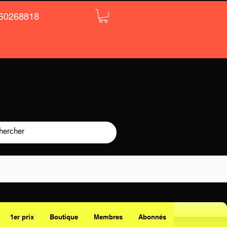
60268818
1er prix
Boutique
Membres
Abonnés