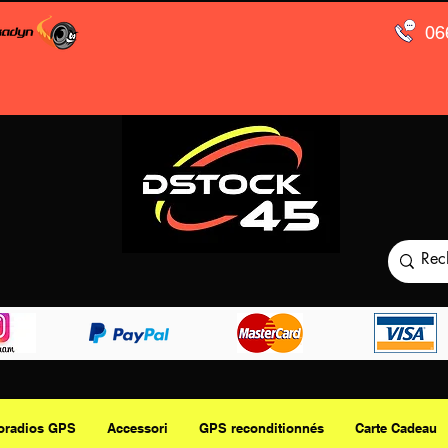
06
oradios GPS
Accessori
GPS reconditionnés
Carte Cadeau