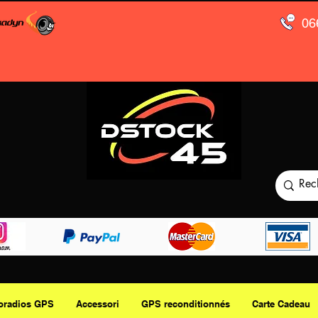
06
oradios GPS
Accessori
GPS reconditionnés
Carte Cadeau