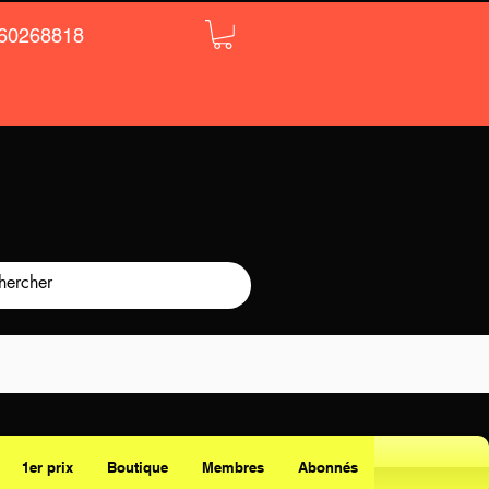
60268818
1er prix
Boutique
Membres
Abonnés