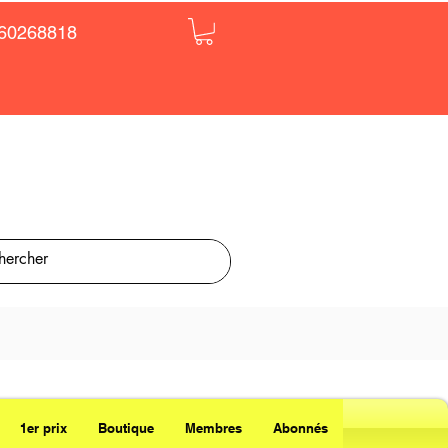
60268818
1er prix
Boutique
Membres
Abonnés