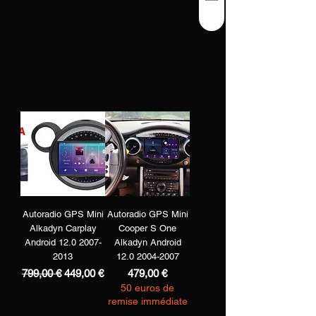
Autoradio GPS Mini
Autoradio GPS Mini
Alkadyn Carplay
Cooper S One
Android 12.0 2007-
Alkadyn Android
2013
12.0 2004-2007
Prezzo regolare
Prezzo scontato
Prezzo
799,00 €
449,00 €
479,00 €
50 euros de
remise immédiate