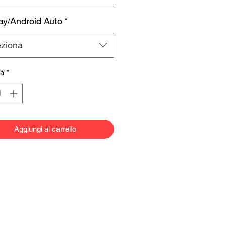
ay/Android Auto
*
eziona
tà
*
Aggiungi al carrello