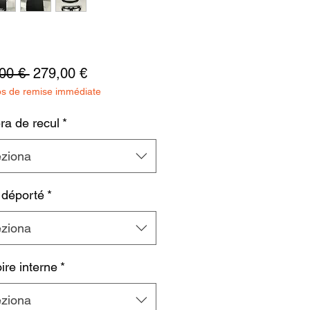
Prezzo
Prezzo
00 € 
279,00 €
os de remise immédiate
regolare
scontato
a de recul
*
eziona
 déporté
*
eziona
re interne
*
eziona