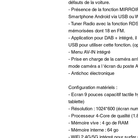
défauts de la voiture.
- Présence de la fonction MIRROI
Smartphone Android via USB ou W
- Tuner Radio avec la fonction RDS
mémorisées dont 18 en FM.
- Application pour DAB + intégré, il
USB pour utiliser cette fonction. (
- Menu AV-IN intégré
- Prise en charge de la caméra ar
mode caméra a l ‘écran du post
- Antichoc électronique
Configuration matériels :
- Ecran 9 pouces capacitif tactile 
tablette)
- Résolution : 1024*600 (écran nu
- Processeur 4-Core de qualité (1
- Mémoire vive : 4 go de RAM
- Mémoire interne : 64 go
- WiFi 2.4G/5G intégré pour surfer 