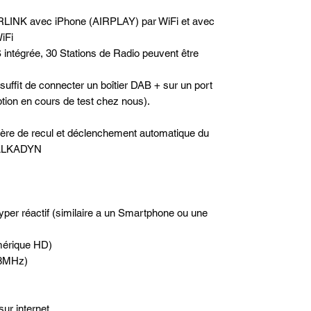
RLINK avec iPhone (AIRPLAY) par WiFi et avec
iFi
 intégrée, 30 Stations de Radio peuvent être
 suffit de connecter un boîtier DAB + sur un port
option en cours de test chez nous).
rière de recul et déclenchement automatique du
e ALKADYN
hyper réactif (similaire a un Smartphone ou une
mérique HD)
.8MHz)
sur internet