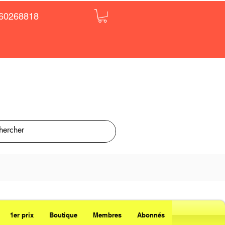
60268818
1er prix
Boutique
Membres
Abonnés