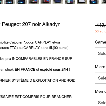
 Peugeot 207 noir Alkadyn
 449,
50 eur
Camer
bilité d'ajouter l'option CARPLAY et/ou
 euros TTC) ou CARPLAY sans fil.(90 euros)
Sel
uer des prix INCOMPARABLES EN FRANCE SUR
Micro
t en stock
EN FRANCE
et
expédié sous 24H
!
Sel
u DERNIER SYSTÈME D EXPLOITATION ANDROID
Mémoi
ECESSAIRE EST COMPRIS POUR BRANCHER
Sel