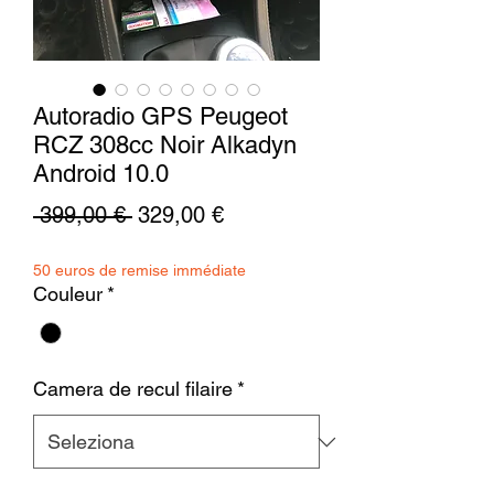
Autoradio GPS Peugeot
RCZ 308cc Noir Alkadyn
Android 10.0
Prezzo
Prezzo
 399,00 € 
329,00 €
regolare
scontato
50 euros de remise immédiate
Couleur
*
Camera de recul filaire
*