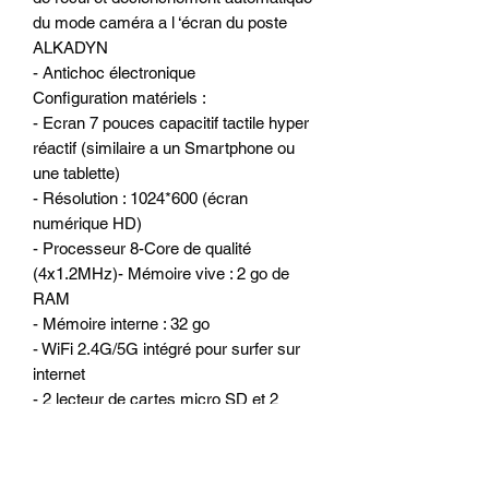
du mode caméra a l ‘écran du poste
ALKADYN
- Antichoc électronique
Configuration matériels :
- Ecran 7 pouces capacitif tactile hyper
réactif (similaire a un Smartphone ou
une tablette)
- Résolution : 1024*600 (écran
numérique HD)
- Processeur 8-Core de qualité
(4x1.2MHz)- Mémoire vive : 2 go de
RAM
- Mémoire interne : 32 go
- WiFi 2.4G/5G intégré pour surfer sur
internet
- 2 lecteur de cartes micro SD et 2
ports USB ou l’on peut connecter
Disque dur externe, clé USB, caméra
DVR, boitier DAB +, TPMS, IPhone et