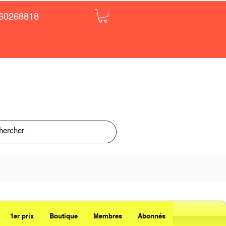
60268818
1er prix
Boutique
Membres
Abonnés