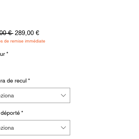
Prezzo
Prezzo
00 € 
289,00 €
os de remise immédiate
regolare
scontato
ur
*
a de recul
*
eziona
 déporté
*
eziona