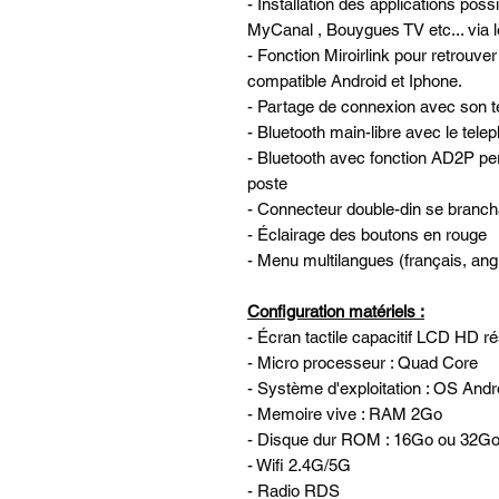
- Installation des applications 
MyCanal , Bouygues TV etc... via l
- Fonction Miroirlink pour retrouver
compatible Android et Iphone.
- Partage de connexion avec son té
- Bluetooth main-libre avec le tele
- Bluetooth avec fonction AD2P per
poste
- Connecteur double-din se branch
- Éclairage des boutons en rouge
- Menu multilangues (français, angl
Configuration matériels :
- Écran tactile capacitif LCD HD r
- Micro processeur : Quad Core
- Système d'exploitation : OS Andr
- Memoire vive : RAM 2Go
- Disque dur ROM : 16Go ou 32G
- Wifi 2.4G/5G
- Radio RDS