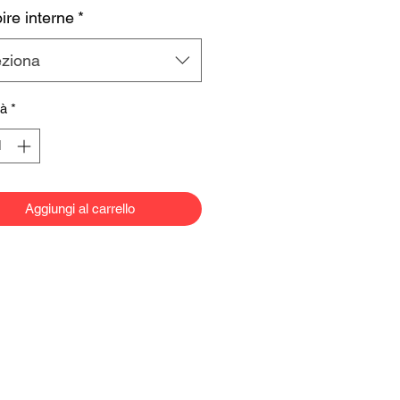
re interne
*
eziona
tà
*
Aggiungi al carrello