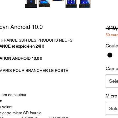
dyn Android 10.0
 349,
50 eur
N FRANCE SUR DES PRODUITS NEUFS!
Coule
ANCE et expédié en 24H!
TION ANDROID 10.0 !!
Camer
OMPRIS POUR BRANCHER LE POSTE
Sel
1 cm de hauteur
Micro
en
 volant
Sel
c carte micro SD fournie