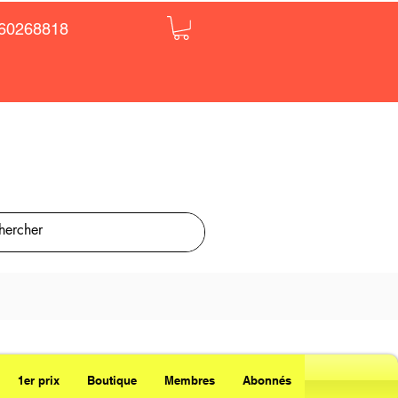
60268818
1er prix
Boutique
Membres
Abonnés