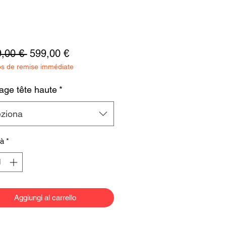
Prezzo
Prezzo
,00 € 
599,00 €
os de remise immédiate
regolare
scontato
hage tête haute
*
eziona
tà
*
Aggiungi al carrello