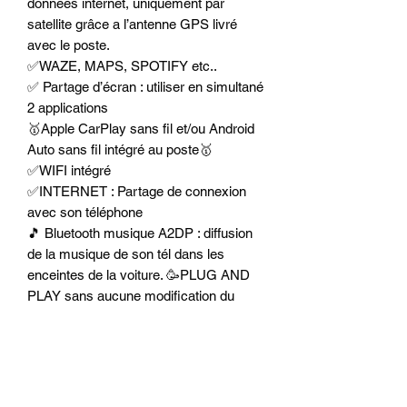
données internet, uniquement par
satellite grâce a l’antenne GPS livré
avec le poste.
✅WAZE, MAPS, SPOTIFY etc..
✅ Partage d’écran : utiliser en simultané
2 applications
🥇Apple CarPlay sans fil et/ou Android
Auto sans fil intégré au poste🥇
✅WIFI intégré
✅INTERNET : Partage de connexion
avec son téléphone
🎵 Bluetooth musique A2DP : diffusion
de la musique de son tél dans les
enceintes de la voiture. 🥳PLUG AND
PLAY sans aucune modification du
faisceau d’origine.
✅ Compatible IPTV.
✅Playstore
🥇Processeur 8-Core de qualité
🥇 Mémoire vive : 4 Gb