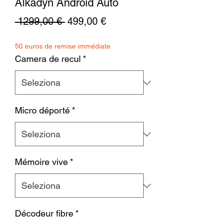
Alkadyn Android Auto
Prezzo
Prezzo
 1299,00 € 
499,00 €
regolare
scontato
50 euros de remise immédiate
Camera de recul
*
Micro déporté
*
Mémoire vive
*
Décodeur fibre
*