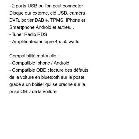
- 2 ports USB ou l’on peut connecter
Disque dur externe, clé USB, caméra
DVR, boitier DAB +, TPMS, IPhone et
Smartphone Android et autres...
- Tuner Radio RDS
- Amplificateur intégré 4 x 50 watts
Compatibilité matérielle :
- Compatible Iphone / Android
- Compatible OBD : lecture des défauts
de la voiture en bluetooth sur le poste
grace a un boitier qui se brache sur la
prise OBD de la voiture
- Peut accueillir une camera arrière de
recul
- Peut accueillir une camera avant DVB
- Prise en charge du contrôle MMI dans
le Menu Android.
- Prise en charge du contrôle MMI dans