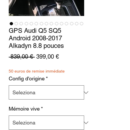
GPS Audi Q5 SQ5
Android 2008-2017
Alkadyn 8.8 pouces
Prezzo
Prezzo
 839,00 € 
399,00 €
regolare
scontato
50 euros de remise immédiate
Config d'origine
*
Mémoire vive
*