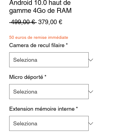
Android 10.0 haut de
gamme 4Go de RAM
Prezzo
Prezzo
 499,00 € 
379,00 €
regolare
scontato
50 euros de remise immédiate
Camera de recul filaire
*
Micro déporté
*
Extension mémoire interne
*