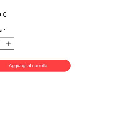
Prezzo
0 €
tà
*
Aggiungi al carrello