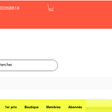
60268818
1er prix
Boutique
Membres
Abonnés