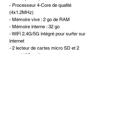
- Processeur 4-Core de qualité
(4x1.2MHz)
- Mémoire vive : 2 go de RAM
- Mémoire interne : 32 go
- WiFi 2.4G/5G intégré pour surfer sur
internet
- 2 lecteur de cartes micro SD et 2
ports USB ou l’on peut connecter
Disque dur externe, clé USB, caméra
DVR, boitier DAB +, TPMS, IPhone et
Smartphone Android et autres...
- Lecteur de CD/DVD intégré
(DVD/MP3/MPEG4/DIVX/CDR…)
- Tuner Radio RDS
- Amplificateur intégré 4 x 50 watts
OPTIONS POSSIBLE :
- Camera de recul arrière (se met en
lieu et place du feu éclairage plaque, sur