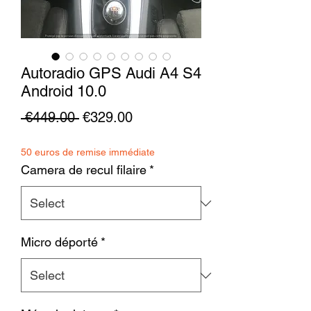
Autoradio GPS Audi A4 S4
Android 10.0
Regular
Sale
 €449.00 
€329.00
Price
Price
50 euros de remise immédiate
Camera de recul filaire
*
Micro déporté
*