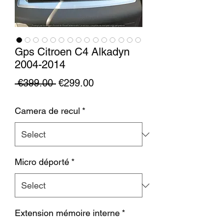
Gps Citroen C4 Alkadyn
2004-2014
Regular
Sale
 €399.00 
€299.00
Price
Price
Camera de recul
*
Micro déporté
*
Extension mémoire interne
*