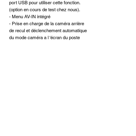
port USB pour utiliser cette fonction.
(option en cours de test chez nous).
- Menu AV-IN intégré
- Prise en charge de la caméra arrière
de recul et déclenchement automatique
du mode caméra a l ‘écran du poste
ALKADYN
- Antichoc électronique
Configuration matériels :
- Ecran 8 pouces capacitif tactile hyper
réactif (similaire a un Smartphone ou
une tablette)
- Résolution : 1024*600 (écran
numérique HD)
- Processeur Octa-Core de qualité
(1.8MHz)
- Mémoire vive : 4 go de RAM
- Mémoire interne : 64 go
- WiFi 2.4G/5G intégré pour surfer sur