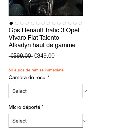
Gps Renault Trafic 3 Opel
Vivaro Fiat Talento
Alkadyn haut de gamme
Regular
Sale
 €599.00 
€349.00
Price
Price
50 euros de remise immédiate
Camera de recul
*
Micro déporté
*