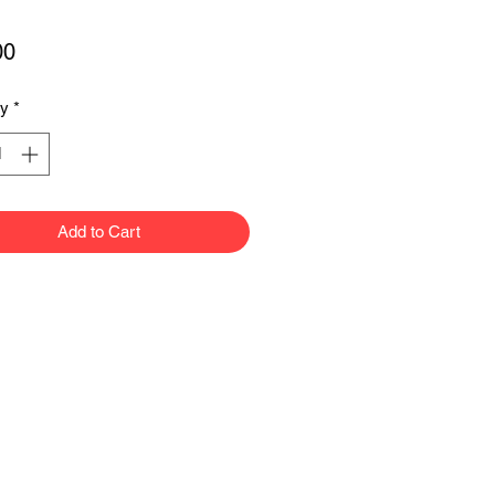
Price
00
ty
*
Add to Cart