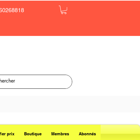
60268818
1er prix
Boutique
Membres
Abonnés