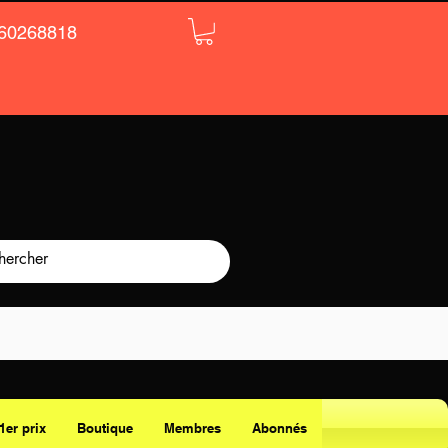
60268818
1er prix
Boutique
Membres
Abonnés