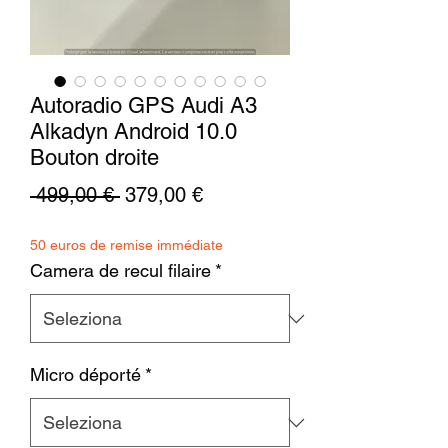
Autoradio GPS Audi A3
Alkadyn Android 10.0
Bouton droite
Prezzo
Prezzo
 499,00 € 
379,00 €
regolare
scontato
50 euros de remise immédiate
Camera de recul filaire
*
Micro déporté
*