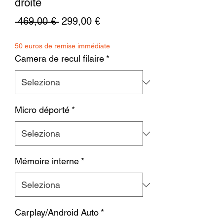
droite
Prezzo
Prezzo
 469,00 € 
299,00 €
regolare
scontato
50 euros de remise immédiate
Camera de recul filaire
*
Micro déporté
*
Mémoire interne
*
Carplay/Android Auto
*