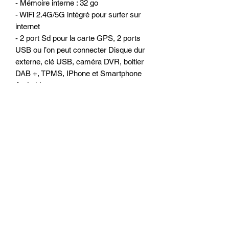
- Mémoire interne : 32 go
- WiFi 2.4G/5G intégré pour surfer sur
internet
- 2 port Sd pour la carte GPS, 2 ports
USB ou l’on peut connecter Disque dur
externe, clé USB, caméra DVR, boitier
DAB +, TPMS, IPhone et Smartphone
Android et autres...
- Lecteur de CD/DVD intégré
(DVD/MP3/MPEG4/DIVX/CDR…)
- Tuner Radio RDS
- Amplificateur intégré 4 x 50 watts
OPTIONS POSSIBLE :
- Camera de recul arrière (se met en
lieu et place du feu éclairage plaque, sur
certains modèles une autre solution
alternative sera proposée): 30 euros-
Système sans fil pour la camera : 20
euros