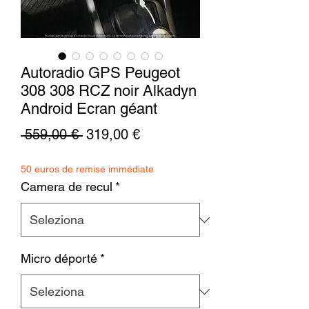
Autoradio GPS Peugeot
308 308 RCZ noir Alkadyn
Android Ecran géant
Prezzo
Prezzo
 559,00 € 
319,00 €
regolare
scontato
50 euros de remise immédiate
Camera de recul
*
Micro déporté
*