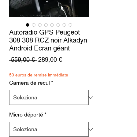
Autoradio GPS Peugeot
308 308 RCZ noir Alkadyn
Android Ecran géant
Prezzo
Prezzo
 559,00 € 
289,00 €
regolare
scontato
50 euros de remise immédiate
Camera de recul
*
Micro déporté
*