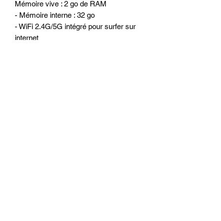
Mémoire vive : 2 go de RAM
- Mémoire interne : 32 go
- WiFi 2.4G/5G intégré pour surfer sur
internet
- 2 ports USB ou l’on peut connecter
Disque dur externe, clé USB, caméra
DVR, boitier DAB +, TPMS, IPhone et
Smartphone Android et autres...
- Tuner Radio RDS
- Amplificateur intégré 4 x 50 watts
OPTIONS POSSIBLE :- Camera de
recul arrière (se met en lieu et place du
feu éclairage plaque, sur certains
modèles une autre solution alternative
sera proposée): 35 euros- Système
sans fil pour la camera : 20 euros
- Filtre anti parasite : 10 euros- Micro
déporté : 10 euros
- Carplay filaire / Android Auto filaire :