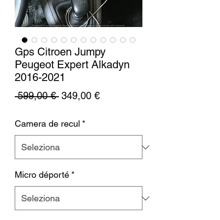
Gps Citroen Jumpy
Peugeot Expert Alkadyn
2016-2021
Prezzo
Prezzo
 599,00 € 
349,00 €
regolare
scontato
Camera de recul
*
Micro déporté
*