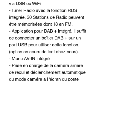
via USB ou WiFi
- Tuner Radio avec la fonction RDS
intégrée, 30 Stations de Radio peuvent
être mémorisées dont 18 en FM.
- Application pour DAB + intégré, il suffit
de connecter un boîtier DAB + sur un
port USB pour utiliser cette fonction.
(option en cours de test chez nous).
- Menu AV-IN intégré
- Prise en charge de la caméra arrière
de recul et déclenchement automatique
du mode caméra a l ‘écran du poste
ALKADYN
- Antichoc électronique
Configuration matériels :
- Ecran 8 pouces capacitif tactile hyper
réactif (similaire a un Smartphone ou
une tablette)