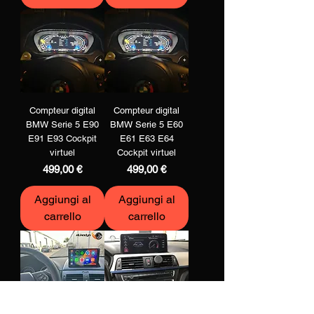
Compteur digital
Compteur digital
BMW Serie 5 E90
BMW Serie 5 E60
E91 E93 Cockpit
E61 E63 E64
virtuel
Cockpit virtuel
Prezzo
Prezzo
499,00 €
499,00 €
Aggiungi al
Aggiungi al
carrello
carrello