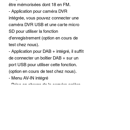
être mémorisées dont 18 en FM.
- Application pour caméra DVR
intégrée, vous pouvez connecter une
caméra DVR USB et une carte micro
SD pour utiliser la fonction
d'enregistrement (option en cours de
test chez nous).
- Application pour DAB + intégré, il suffit
de connecter un boîtier DAB + sur un
port USB pour utiliser cette fonction.
(option en cours de test chez nous).
- Menu AV-IN intégré
- Prise en charge de la caméra arrière
de recul et déclenchement automatique
du mode caméra a l ‘écran du poste
ALKADYN
- Antichoc électronique
Configuration matériels :