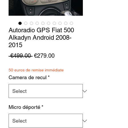
Autoradio GPS Fiat 500
Alkadyn Android 2008-
2015
Regular
Sale
 €499.00 
€279.00
Price
Price
50 euros de remise immédiate
Camera de recul
*
Micro déporté
*