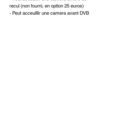
recul (non fourni, en option 25 euros)
- Peut acceuillir une camera avant DVB
Les autoradios sont testés à l'usine et
par nos soins avant chaque envoi.
OPTIONS POSSIBLE :
- Caméra 3éme feu de stop : 99 euros
- Camera de recul arrière : 35 euros
- Système sans fil pour la camera : 20
euros
- Filtre anti parasite : 10 euros
- Micro déporté : 10 euros
- Carplay filaire / Android Auto filaire :
60 euros
- CARPLAY sans fil / Android Auto
filaire : 90 euros
Possibilité montage du poste a partir de
79 euros sur Saint Cyr en Val (Loiret