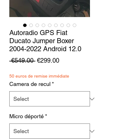
Autoradio GPS Fiat
Ducato Jumper Boxer
2004-2022 Android 12.0
Regular
Sale
 €549.00 
€299.00
Price
Price
50 euros de remise immédiate
Camera de recul
*
Micro déporté
*