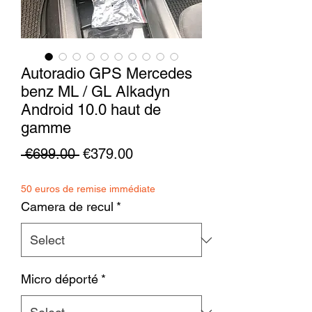
Autoradio GPS Mercedes
benz ML / GL Alkadyn
Android 10.0 haut de
gamme
Regular
Sale
 €699.00 
€379.00
Price
Price
50 euros de remise immédiate
Camera de recul
*
Micro déporté
*