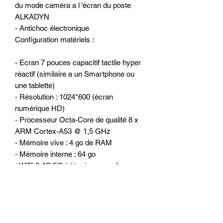
du mode caméra a l ‘écran du poste
ALKADYN
- Antichoc électronique
Configuration matériels :
- Ecran 7 pouces capacitif tactile hyper
réactif (similaire a un Smartphone ou
une tablette)
- Résolution : 1024*600 (écran
numérique HD)
- Processeur Octa-Core de qualité 8 x
ARM Cortex-A53 @ 1,5 GHz
- Mémoire vive : 4 go de RAM
- Mémoire interne : 64 go
- WiFi 2.4G/5G intégré pour surfer sur
internet
- 2 lecteur de cartes micro SD et 2
ports USB ou l’on peut connecter
Disque dur externe, clé USB, caméra
DVR, boitier DAB +, TPMS, IPhone et