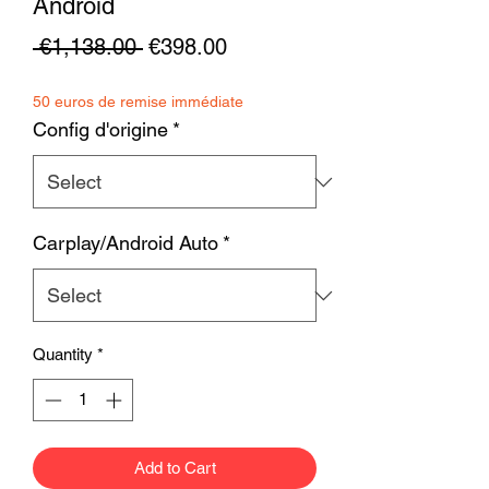
Android
Regular
Sale
 €1,138.00 
€398.00
Price
Price
50 euros de remise immédiate
Config d'origine
*
Carplay/Android Auto
*
Quantity
*
Add to Cart