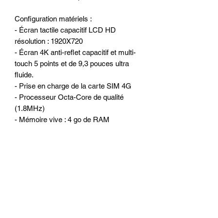
Configuration matériels :
- Écran tactile capacitif LCD HD
résolution : 1920X720
- Écran 4K anti-reflet capacitif et multi-
touch 5 points et de 9,3 pouces ultra
fluide.
- Prise en charge de la carte SIM 4G
- Processeur Octa-Core de qualité
(1.8MHz)
- Mémoire vive : 4 go de RAM
- Mémoire interne : 64 go
- 1 Slot pour carte SIM 4G LTE
- WiFi 2.4G/5G intégré pour surfer sur
internet
- 1 port micro SD
- 2 ports USB ou l’on peut connecter
Disque dur externe, clé USB, caméra
DVR, boitier DAB +, TPMS, IPhone et