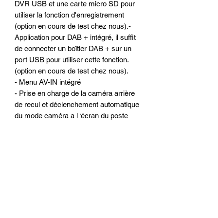
DVR USB et une carte micro SD pour
utiliser la fonction d'enregistrement
(option en cours de test chez nous).-
Application pour DAB + intégré, il suffit
de connecter un boîtier DAB + sur un
port USB pour utiliser cette fonction.
(option en cours de test chez nous).
- Menu AV-IN intégré
- Prise en charge de la caméra arrière
de recul et déclenchement automatique
du mode caméra a l ‘écran du poste
ALKADYN
- Antichoc électronique
Configuration matériels :
- Ecran 10 pouces capacitif tactile
hyper réactif (similaire a un
Smartphone ou une tablette)
- Résolution : 1024*600 (écran
numérique HD)
- Processeur Quad-Core de qualité