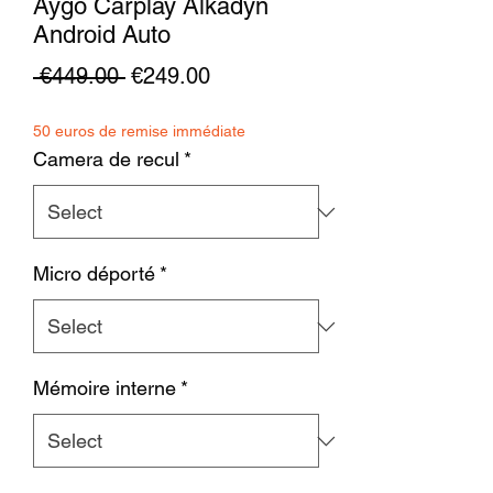
Aygo Carplay Alkadyn
Android Auto
Regular
Sale
 €449.00 
€249.00
Price
Price
50 euros de remise immédiate
Camera de recul
*
Micro déporté
*
Mémoire interne
*