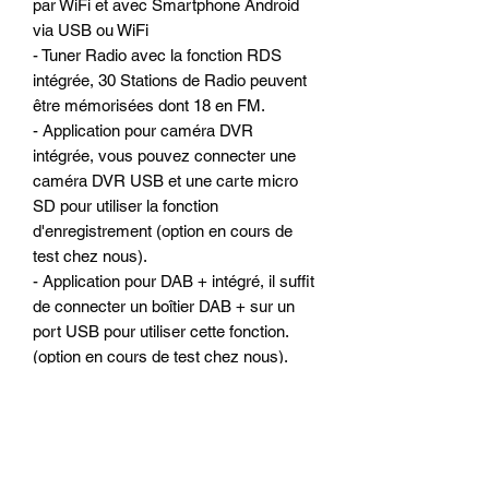
par WiFi et avec Smartphone Android
via USB ou WiFi
- Tuner Radio avec la fonction RDS
intégrée, 30 Stations de Radio peuvent
être mémorisées dont 18 en FM.
- Application pour caméra DVR
intégrée, vous pouvez connecter une
caméra DVR USB et une carte micro
SD pour utiliser la fonction
d'enregistrement (option en cours de
test chez nous).
- Application pour DAB + intégré, il suffit
de connecter un boîtier DAB + sur un
port USB pour utiliser cette fonction.
(option en cours de test chez nous).
- Menu AV-IN intégré
- Prise en charge de la caméra arrière
de recul et déclenchement automatique
du mode caméra a l ‘écran du poste
ALKADYN