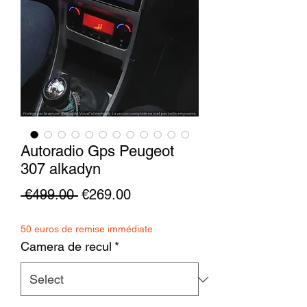
Autoradio Gps Peugeot
307 alkadyn
Regular
Sale
 €499.00 
€269.00
Price
Price
50 euros de remise immédiate
Camera de recul
*