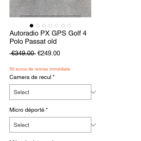
Autoradio PX GPS Golf 4
Polo Passat old
Regular
Sale
 €349.00 
€249.00
Price
Price
50 euros de remise immédiate
Camera de recul
*
Micro déporté
*