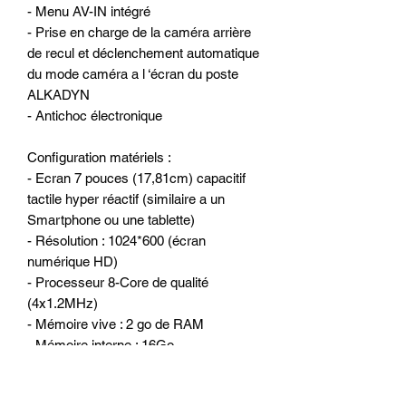
- Menu AV-IN intégré
- Prise en charge de la caméra arrière
de recul et déclenchement automatique
du mode caméra a l ‘écran du poste
ALKADYN
- Antichoc électronique
Configuration matériels :
- Ecran 7 pouces (17,81cm) capacitif
tactile hyper réactif (similaire a un
Smartphone ou une tablette)
- Résolution : 1024*600 (écran
numérique HD)
- Processeur 8-Core de qualité
(4x1.2MHz)
- Mémoire vive : 2 go de RAM
- Mémoire interne : 16Go
- WiFi 2.4G/5G intégré pour surfer sur
internet