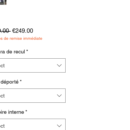
Regular
Sale
.00 
€249.00
os de remise immédiate
Price
Price
a de recul
*
ct
 déporté
*
ct
re interne
*
ct