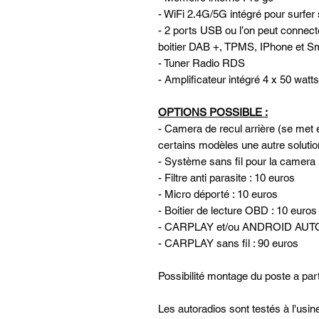
- WiFi 2.4G/5G intégré pour surfer 
- 2 ports USB ou l’on peut connec
boitier DAB +, TPMS, IPhone et Sm
- Tuner Radio RDS
- Amplificateur intégré 4 x 50 watts
OPTIONS POSSIBLE :
- Camera de recul arrière (se met e
certains modèles une autre solutio
- Système sans fil pour la camera 
- Filtre anti parasite : 10 euros
- Micro déporté : 10 euros
- Boitier de lecture OBD : 10 euros
- CARPLAY et/ou ANDROID AUTO 
- CARPLAY sans fil : 90 euros
Possibilité montage du poste a part
Les autoradios sont testés à l'usi