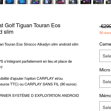
 Golf Tiguan Touran Eos
 €299
d slim
50 eur
Camer
n Touran Eos Sirocco Alkadyn slim android slim
Sele
 s'intégrant parfaitement en lieu et place de
n!
Micro
bilité d'ajouter l'option CARPLAY et/ou
Sele
0 euros TTC) ou CARPLAY SANS FIL (90 euros)
Mémoi
u DERNIER SYSTÈME D EXPLOITATION ANDROID
Sele