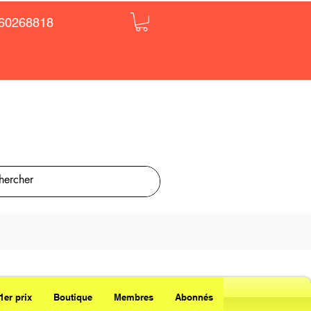
60268818
1er prix
Boutique
Membres
Abonnés