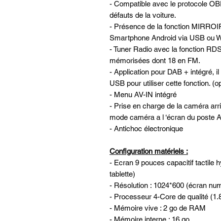
- Compatible avec le protocole OBD
défauts de la voiture.
- Présence de la fonction MIRROI
Smartphone Android via USB ou W
- Tuner Radio avec la fonction RDS
mémorisées dont 18 en FM.
- Application pour DAB + intégré, il
USB pour utiliser cette fonction. (
- Menu AV-IN intégré
- Prise en charge de la caméra ar
mode caméra a l ‘écran du post
- Antichoc électronique
Configuration matériels :
- Ecran 9 pouces capacitif tactile 
tablette)
- Résolution : 1024*600 (écran nu
- Processeur 4-Core de qualité (1
- Mémoire vive : 2 go de RAM
- Mémoire interne : 16 go