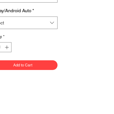
ay/Android Auto
*
ct
ty
*
Add to Cart