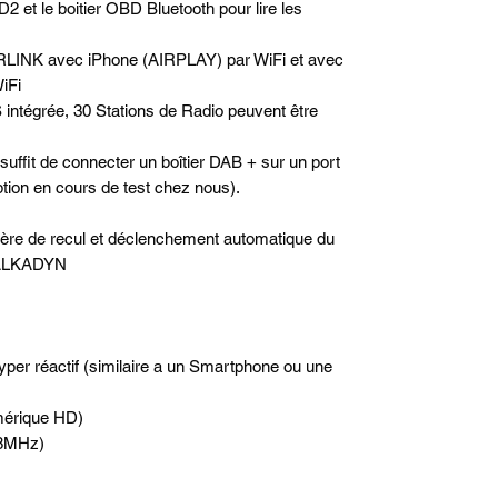
2 et le boitier OBD Bluetooth pour lire les
RLINK avec iPhone (AIRPLAY) par WiFi et avec
iFi
 intégrée, 30 Stations de Radio peuvent être
 suffit de connecter un boîtier DAB + sur un port
option en cours de test chez nous).
rière de recul et déclenchement automatique du
e ALKADYN
hyper réactif (similaire a un Smartphone ou une
mérique HD)
.8MHz)