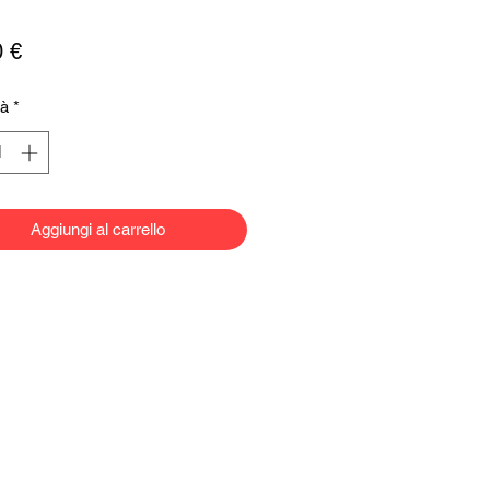
Prezzo
0 €
tà
*
Aggiungi al carrello