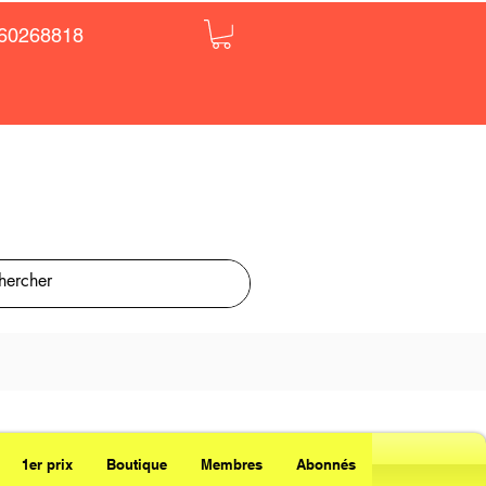
60268818
1er prix
Boutique
Membres
Abonnés