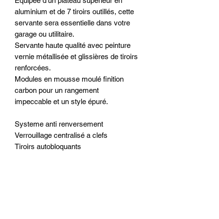
Equipée d’un plateau supérieur en
aluminium et de 7 tiroirs outillés, cette
servante sera essentielle dans votre
garage ou utilitaire.
Servante haute qualité avec peinture
vernie métallisée et glissières de tiroirs
renforcées.
Modules en mousse moulé finition
carbon pour un rangement
impeccable et un style épuré.
Systeme anti renversement
Verrouillage centralisé a clefs
Tiroirs autobloquants
2 tiroirs profond en bas
Poignée ergonomique
Prodotti