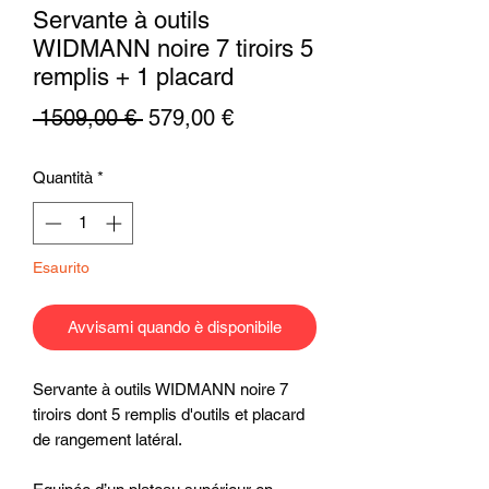
Servante à outils
WIDMANN noire 7 tiroirs 5
remplis + 1 placard
Prezzo
Prezzo
 1509,00 € 
579,00 €
regolare
scontato
Quantità
*
Esaurito
Avvisami quando è disponibile
Servante à outils WIDMANN noire 7
tiroirs dont 5 remplis d'outils et placard
de rangement latéral.