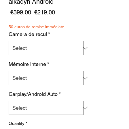
alkadyn Android
Regular
Sale
 €399.00 
€219.00
Price
Price
50 euros de remise immédiate
Camera de recul
*
Mémoire interne
*
Carplay/Android Auto
*
Quantity
*