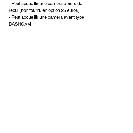
- Peut accueillir une caméra arrière de
recul (non fourni, en option 25 euros)
- Peut accueillir une caméra avant type
DASHCAM
Les autoradios sont testés à l'usine et
par nos soins avant chaque envoi.
OPTIONS POSSIBLE GAMME
DISCOUNT :
- Caméra de recul arrière : 35 euros
- Système sans fil pour la caméra : 20
euros
- Filtre anti parasite : 10 euros
- Puce intégrée pour CARPLAY filaire
pour Iphone / Android Auto filaire pour
téléphone android : 50 euros
- Puce intégrée pour CARPLAY sans fil
pour Iphone / Android Auto filaire pour