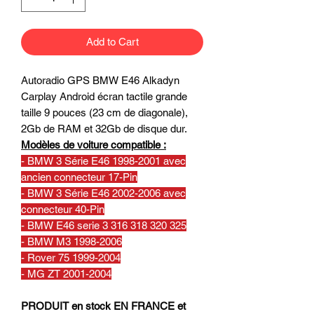
Add to Cart
Autoradio GPS BMW E46 Alkadyn
Carplay Android écran tactile grande
taille 9 pouces (23 cm de diagonale),
2Gb de RAM et 32Gb de disque dur.
Modèles de voiture compatible :
- BMW 3 Série E46 1998-2001 avec
ancien connecteur 17-Pin
- BMW 3 Série E46 2002-2006 avec
connecteur 40-Pin
- BMW E46 serie 3 316 318 320 325
- BMW M3 1998-2006
- Rover 75 1999-2004
- MG ZT 2001-2004
PRODUIT en stock EN FRANCE et