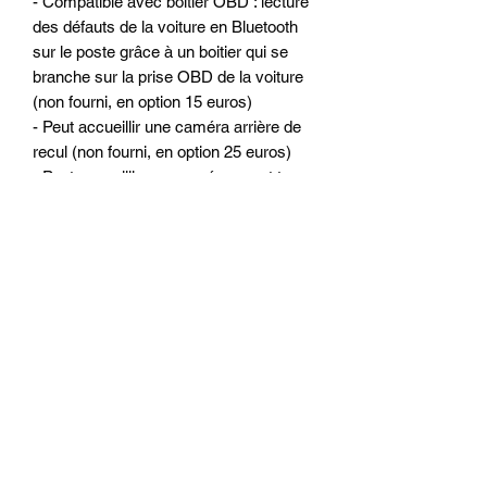
- Compatible avec boitier OBD : lecture
des défauts de la voiture en Bluetooth
sur le poste grâce à un boitier qui se
branche sur la prise OBD de la voiture
(non fourni, en option 15 euros)
- Peut accueillir une caméra arrière de
recul (non fourni, en option 25 euros)
- Peut accueillir une caméra avant type
DASHCAM
Les autoradios sont testés à l'usine et
par nos soins avant chaque envoi.
OPTIONS POSSIBLE GAMME
DISCOUNT :
- Caméra de recul arrière : 35 euros
- Système sans fil pour la caméra : 20
euros
- Filtre anti parasite : 10 euros
- Puce intégrée pour CARPLAY filaire