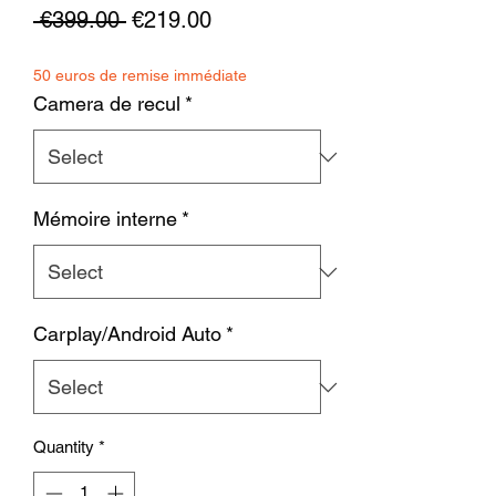
Regular
Sale
 €399.00 
€219.00
Price
Price
50 euros de remise immédiate
Camera de recul
*
Mémoire interne
*
Carplay/Android Auto
*
Quantity
*