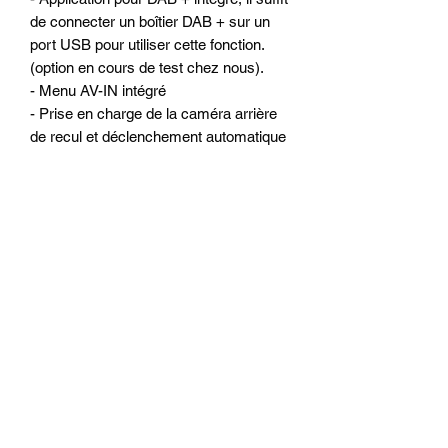
de connecter un boîtier DAB + sur un
port USB pour utiliser cette fonction.
(option en cours de test chez nous).
- Menu AV-IN intégré
- Prise en charge de la caméra arrière
de recul et déclenchement automatique
du mode caméra a l ‘écran du poste
ALKADYN
- Antichoc électronique
Configuration matériels :
- Ecran 9 pouces capacitif tactile hyper
réactif (similaire a un Smartphone ou
une tablette)
- Résolution : 1280*700(écran
numérique HD)
- Processeur 4-Core de qualité
- Mémoire vive : 2 go de RAM
- Mémoire interne : 32 Go