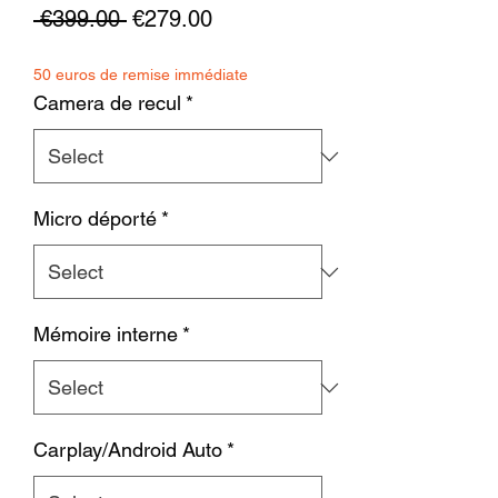
Regular
Sale
 €399.00 
€279.00
Price
Price
50 euros de remise immédiate
Camera de recul
*
Micro déporté
*
Mémoire interne
*
Carplay/Android Auto
*