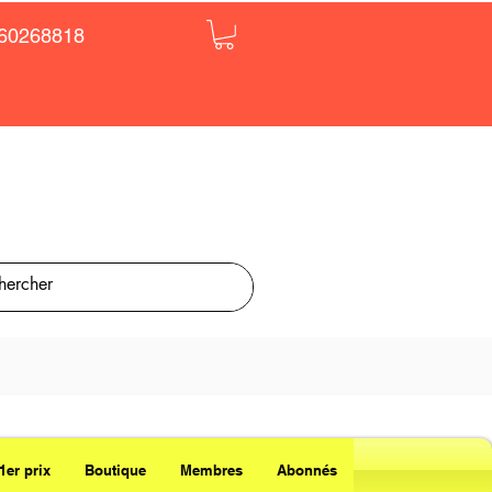
60268818
1er prix
Boutique
Membres
Abonnés