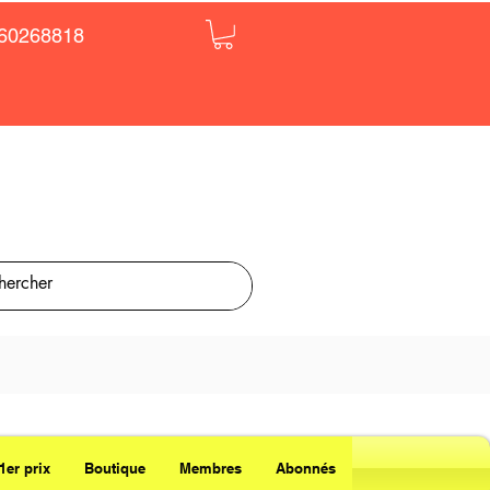
60268818
1er prix
Boutique
Membres
Abonnés