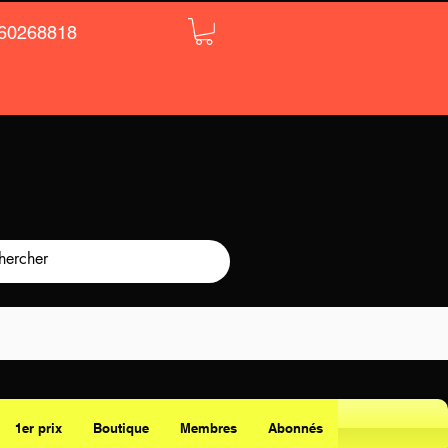
60268818
1er prix
Boutique
Membres
Abonnés