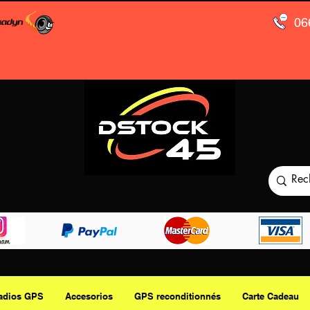
06
adios GPS
Accesorios
GPS reconditionnés
Carte Cadeau