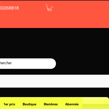
60268818
1er prix
Boutique
Membres
Abonnés