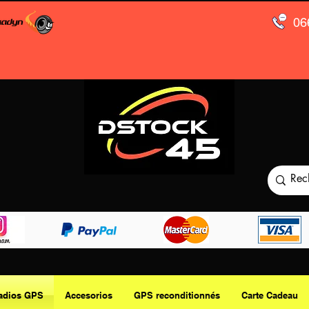
06
adios GPS
Accesorios
GPS reconditionnés
Carte Cadeau